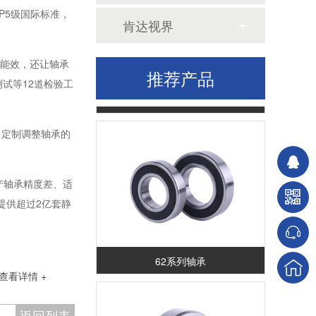
P5级国际标准，
肯达视界
了能效，还让轴承
推荐产品
试等12道检验工
60系列轴承
，定制调整轴承的
产轴承精度差、适
提供超过2亿套静
62系列轴承
查看详情 +
返回列表