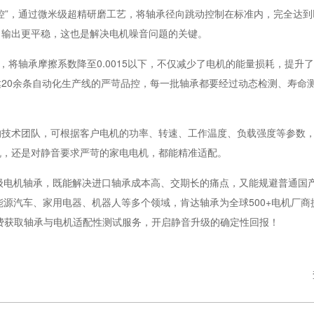
控”，通过微米级超精研磨工艺，将轴承径向跳动控制在标准内，完全达到
力输出更平稳，这也是解决电机噪音问题的关键。
，将轴承摩擦系数降至0.0015以下，不仅减少了电机的能量损耗，提升
达20余条自动化生产线的严苛品控，每一批轴承都要经过动态检测、寿命测
的技术团队，可根据客户电机的功率、转速、工作温度、负载强度等参数
机，还是对静音要求严苛的家电电机，都能精准适配。
级电机轴承，既能解决进口轴承成本高、交期长的痛点，又能规避普通国
源汽车、家用电器、机器人等多个领域，肯达轴承为全球500+电机厂商
，免费获取轴承与电机适配性测试服务，开启静音升级的确定性回报！