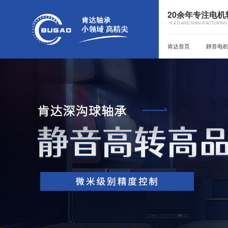
20余年专注电
R & D AND MANUFACTURING 
肯达首页
静音电