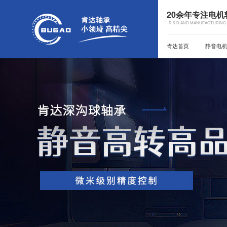
20余年专注电
R & D AND MANUFACTURING 
肯达首页
静音电