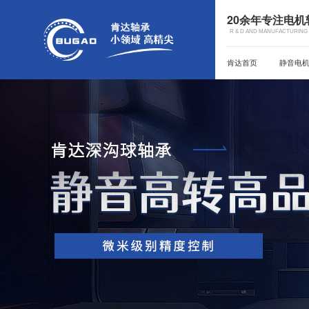
20余年专注电
R & D AND MANUFACTURING 
肯达首页
静音电