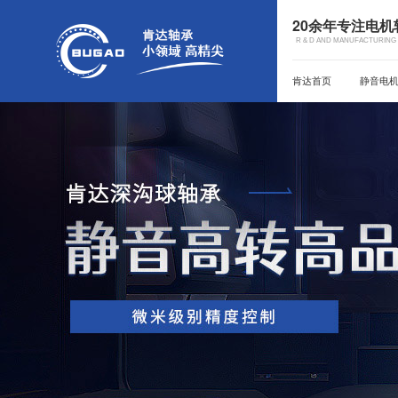
20余年专注电
R & D AND MANUFACTURING 
肯达首页
静音电