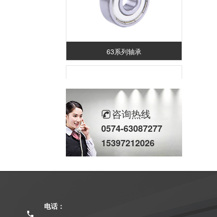
63系列轴承
咨询热线
0574-63087277
15397212026
68系列轴承
电话：