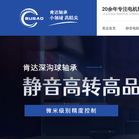
20余年专注电
R & D AND MANUFACTURING 
肯达首页
静音电