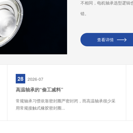
不相同，电机轴承选型逻辑
错。
查看详情
28
2026-07
高温轴承的“偷工减料”
常规轴承习惯依靠密封圈严密封闭，而高温轴承很少采
用常规接触式橡胶密封圈...