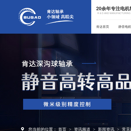
20余年专注电
R & D AND MANUFACTURING 
肯达首页
静音电
您当前的位置：
首页
资讯频道
新闻资讯
常见
>
>
>