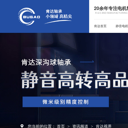
20余年专注电
R & D AND MANUFACTURING 
肯达首页
静音电
您当前的位置：
首页
资讯频道
肯达视界
>
>