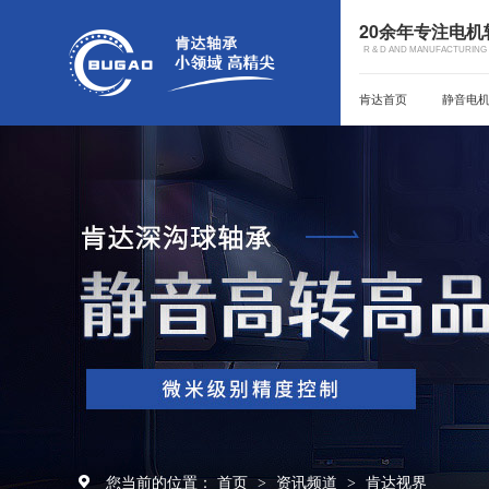
20余年专注电
R & D AND MANUFACTURING 
肯达首页
静音电
您当前的位置：
首页
资讯频道
肯达视界
>
>