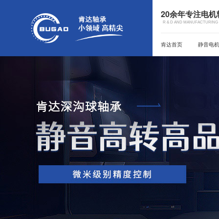
20余年专注电
R & D AND MANUFACTURING 
肯达首页
静音电