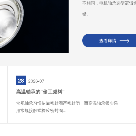
不相同，电机轴承选型逻辑
错。
查看详情
28
2026-07
高温轴承的“偷工减料”
常规轴承习惯依靠密封圈严密封闭，而高温轴承很少采
用常规接触式橡胶密封圈...